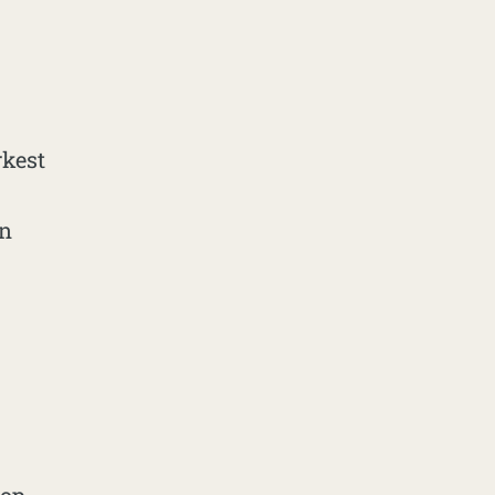
kest
en