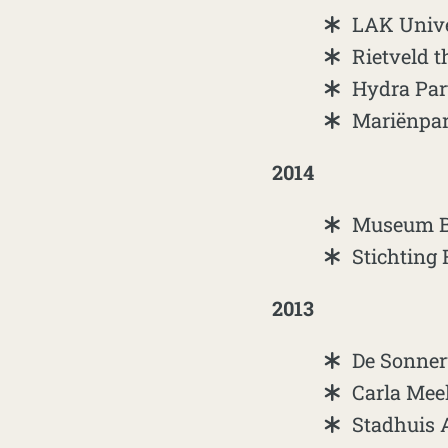
LAK Univer
Rietveld t
Hydra Par
Mariënpar
2014
Museum B
Stichting
2013
De Sonner
Carla Meek
Stadhuis 