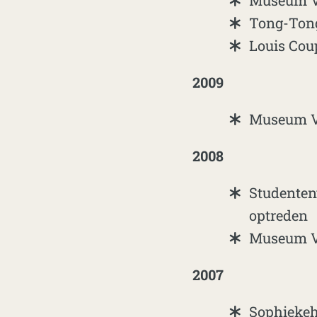
Museum Vo
Tong-Tong
Louis Cou
2009
Museum Vo
2008
Studentenv
optreden
Museum Vo
2007
Sophiekeh